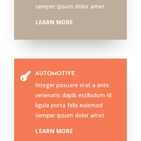
semper ipsum dolor amet
LEARN MORE
AUTOMOTIVE

Integer posuere erat a ante
venenatis dapib estibulum id
ligula porta felis euismod
semper ipsum dolor amet
LEARN MORE